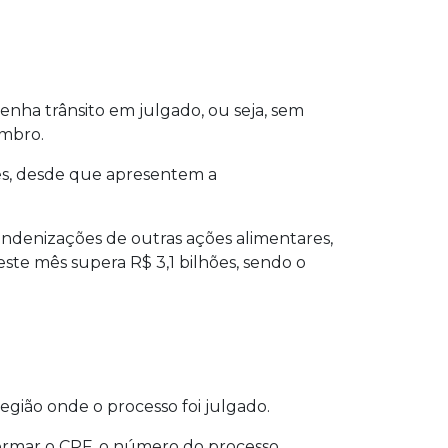
enha trânsito em julgado, ou seja, sem
embro.
res, desde que apresentem a
ndenizações de outras ações alimentares,
este mês supera R$ 3,1 bilhões, sendo o
região onde o processo foi julgado.
informar o CPF, o número do processo