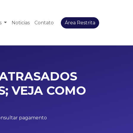
os
Noticias
Contato
Área Restrita
M ATRASADOS
SS; VEJA COMO
 consultar pagamento