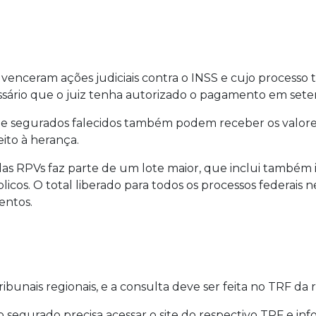
enceram ações judiciais contra o INSS e cujo processo t
ssário que o juiz tenha autorizado o pagamento em set
s de segurados falecidos também podem receber os valo
ito à herança.
s RPVs faz parte de um lote maior, que inclui também i
cos. O total liberado para todos os processos federais n
entos.
ribunais regionais, e a consulta deve ser feita no TRF da 
l, o segurado precisa acessar o site do respectivo TRF e 