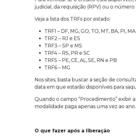
judicial, da requisição (RPV) ou o númer
Veja a lista dos TRFs por estado:
TRF1 – DF, MG, GO, TO, MT, BA, PI, MA
TRF2 – RJ e ES
TRF3 – SP e MS
TRF4 – RS, PR e SC
TRF5 – PE, CE, AL, SE, RN e PB
TRF6 – MG
Nos sites, basta buscar a seção de consult
data em que estarão disponíveis para saq
Quando o campo “Procedimento” exibir a sig
modalidade paga apenas uma vez ao ano.
O que fazer após a liberação