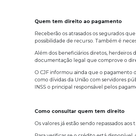
Quem tem direito ao pagamento
Receberão os atrasados os segurados que v
possibilidade de recurso. Também é nece
Além dos beneficiários diretos, herdeiro
documentação legal que comprove o dire
O CJF informou ainda que o pagamento da
como dívidas da União com servidores públi
INSS o principal responsável pelos pagam
Como consultar quem tem direito
Os valores já estão sendo repassados aos t
Para verificar se o crédito está disponíve